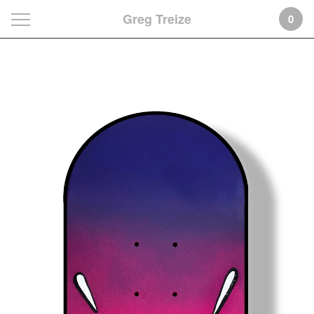
Greg Treize
0